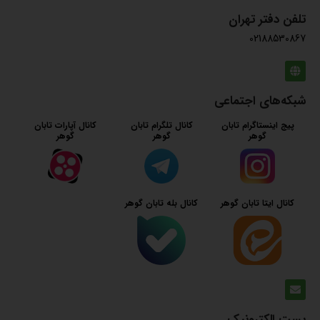
تلفن دفتر تهران
02188530867
شبکه‌های اجتماعی
پیج اینستاگرام تابان
کانال تلگرام تابان
کانال آپارات تابان
گوهر
گوهر
گوهر
کانال ایتا تابان گوهر
کانال بله تابان گوهر
پست الکترونیک