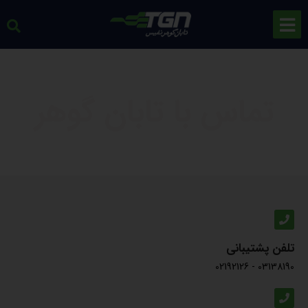
تماس با تابان گوهر
تلفن پشتیبانی
02192126
-
03138190