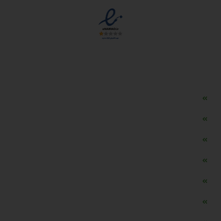
دسترسی سریع
مه ساز امنیتی اسنویز
طراحی سایت طلافروشی
اپلیکیشن قیمت طلا و ارز
دستگاه موجودی گیر RFID
تابلو ال ای دی اعلام نرخ طلا
دستگاه اعلام نرخ طلا اسمارت