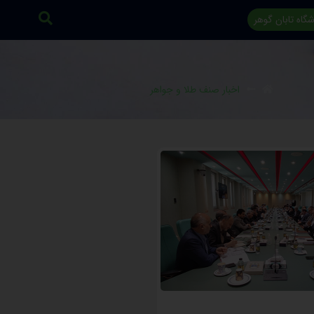
گاه تابان گوهر
اخبار صنف طلا و جواهر