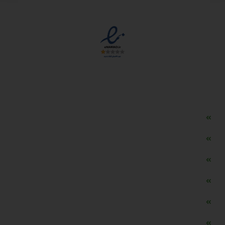
مجوزها
دسترسی سریع
مه ساز امنیتی اسنویز
طراحی سایت طلافروشی
اپلیکیشن قیمت طلا و ارز
دستگاه موجودی گیر RFID
تابلو ال ای دی اعلام نرخ طلا
دستگاه اعلام نرخ طلا اسمارت