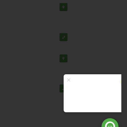
دفتر مرکزی: اصفهان، شهرک علمی تحقیقاتی، جنب برج
فناوری
پشتیبانی:
03138190
-
02192126
دفتر تهران: خیابان سهروردی شمالی، خیابان خرمشهر،
خیابان عربعلی، کوچه ۷ پلاک ۷، واحد ۳۰۴
02188530867
© تمامی حقوق برای شرکت دانش بنیان تابان گوهر نفیس محفوظ