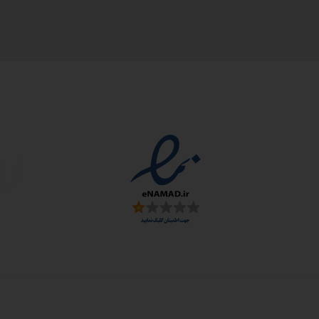
مجوزها
سمارت
 و ارز
زی: اصفهان، شهرک علمی تحقیقاتی، جنب برج فناوری