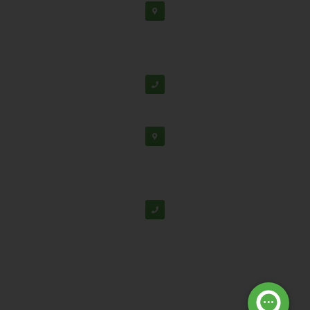
دفتر مرکزی: اصفهان، شهرک علمی تحقیقاتی، جنب برج
فناوری
پشتیبانی:
03138190
-
02192126
دفتر تهران: خیابان سهروردی شمالی، خیابان خرمشهر،
خیابان عربعلی، کوچه ۷ پلاک ۷، واحد ۳۰۴
02188530867
© تمامی حقوق برای شرکت دانش بنیان تابان گوهر نفیس محفوظ
است