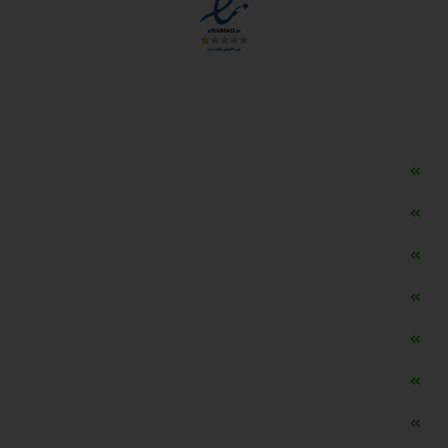
دسترسی سریع
مه ساز امنیتی اسنویز
طراحی سایت طلافروشی
اپلیکیشن قیمت طلا و ارز
دستگاه موجودی گیر RFID
تابلو ال ای دی اعلام نرخ طلا
دستگاه اعلام نرخ طلا اسمارت
ماشین حساب هوشمند طلا محاسب