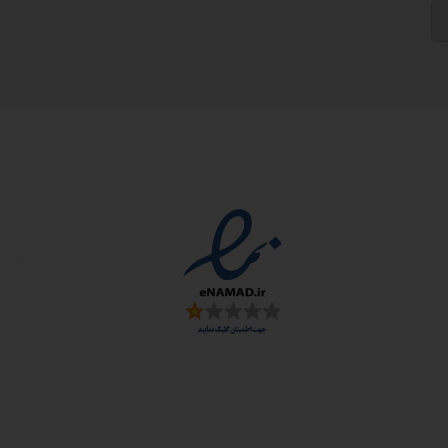
مجوزها
سمارت
 و ارز