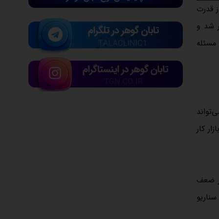
ز قدرت
ر شد و
این مسئله
‌تواند
ار کار
از ضعف
سناریو