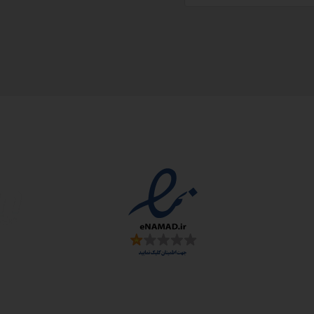
مجوزها
سمارت
 و ارز