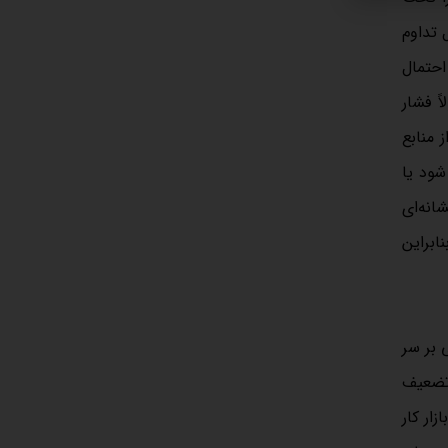
 عاملی که احتمال تداوم
احتمال
ً فشار
 منابع
شود یا
انه‌ای
ابراین
ی بر سر
تضعیف
ار کار