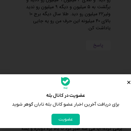
برگشت به ۵ میلیون و دیگه ۹ میلیون رو ندید
ولیر۲۲ میلیون رو دید. طلا سال دیگه برج ۱۰
بالای ۴۰ میلیونه این حرف من رو یه جایی
یاداشت کن.
پاسخ
شریعتی
گفت:
عضویت در کانال بله
1404-11-12 در 23:09
برای دریافت آخرین اخبار عضو کانال بله تابان گوهر شوید
به نظر شما آیا دوباره این قیمت طلای ۲۲میلیونی باز
عضویت
برمیگرده؟کی
برمی گرده؟ایا می سه صبر کرد تا بالا بره دوباره و بشه