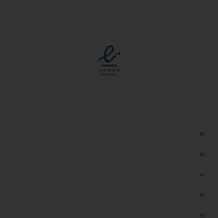
مجوزها
دسترسی سریع
مه ساز امنیتی اسنویز
طراحی سایت طلافروشی
اپلیکیشن قیمت طلا و ارز
دستگاه موجودی گیر RFID
تابلو ال ای دی اعلام نرخ طلا