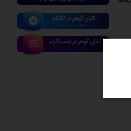
رف‌نظر
ل جاری
در میان سایر فلزات گران‌بها، قیمت نقره با 0.46 درصد افزایش به 38 دلار و 65 سنت رسید و پلاتین با یک کاهش 0.40 درصدی 1336 دلار 19 سنت