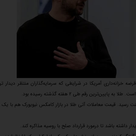
ضه خزانه‌داری آمریکا در شرایطی که سرمایه‌گذاران منتظر دیدار تر
ین‌ترین رقم طی 2 هفته گذشته رسیده بود.
هر اونس طلا امروز با 0.40 درصد افزایش به 3349 دلار 49 سنت رسید. قیمت معاملات آتی طلا در بازار کامکس نیویورک هم ب
دار داشته باشد تا درمورد قرارداد صلح با روسیه مذاکره کند.