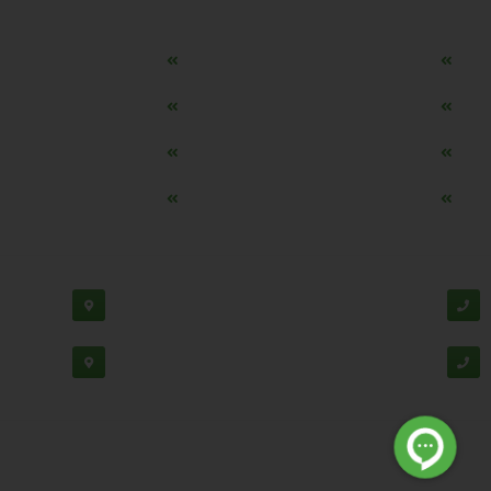
مه ساز امنیتی اسنویز
طراحی سایت طلافروشی
اپلیکیشن قیمت طلا و ارز
دستگاه موجودی گیر RFID
تابلو ال ای دی اعلام نرخ طلا
دستگاه اعلام نرخ طلا ا
ماشین حساب هوشمند طلا محاسب
وب سرویس نرخ طلا، سکه
پشتیبانی:
03138190
-
02192126
دفتر مرک
02188530867
دفتر تهران
© تمامی حقوق ب