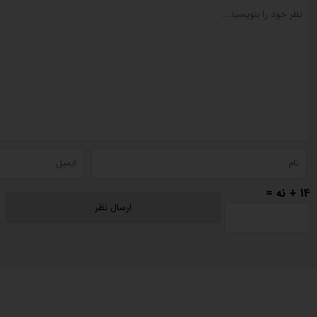
14 + نه =
دسترسی سریع