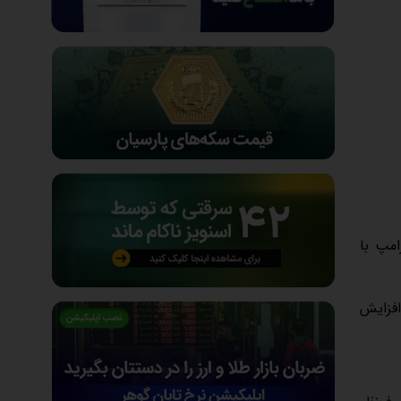
امپ با
ا یک افزایش