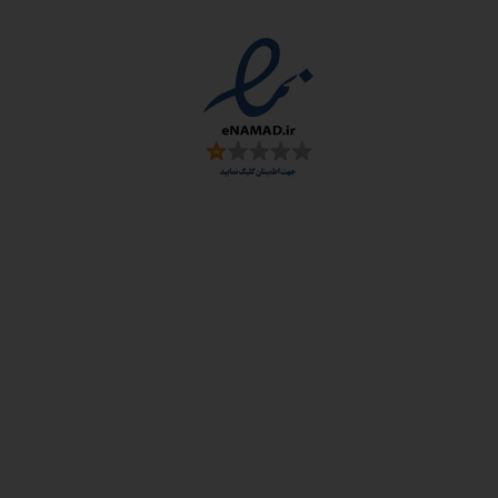
سمارت
 و ارز
زی: اصفهان، شهرک علمی تحقیقاتی، جنب برج فناوری
: خیابان سهروردی شمالی، خیابان خرمشهر، خیابان عربعلی، کوچه ۷ پلاک ۷، واح
رای شرکت دانش بنیان تابان گوهر نفیس محفوظ است