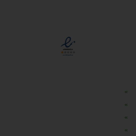
مجوزها
دسترسی سریع
مه ساز امنیتی اسنویز
طراحی سایت طلافروشی
اپلیکیشن قیمت طلا و ارز
دستگاه موجودی گیر RFID