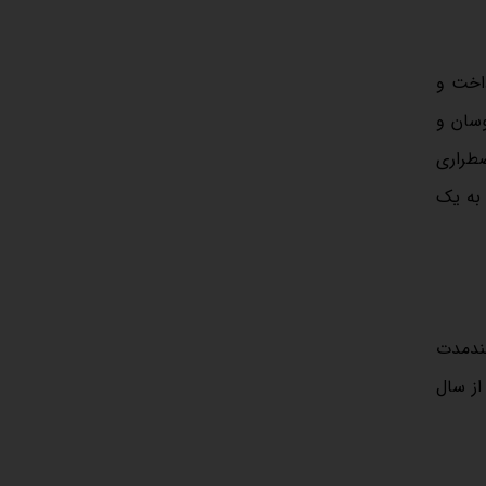
داخت و
وسان و
ضطراری
 به یک
لندمدت
از سال