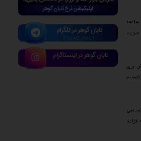
لساعه»
ه صورت
وش روی
 تصمیم
شناسی
 قواعد