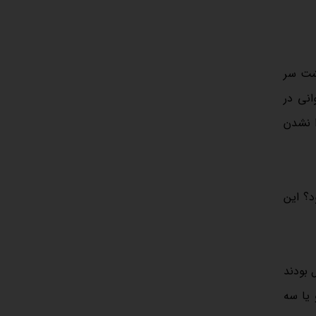
شت سر
انی در
ا نشدن
د؟ این
 بودند
 یا سه