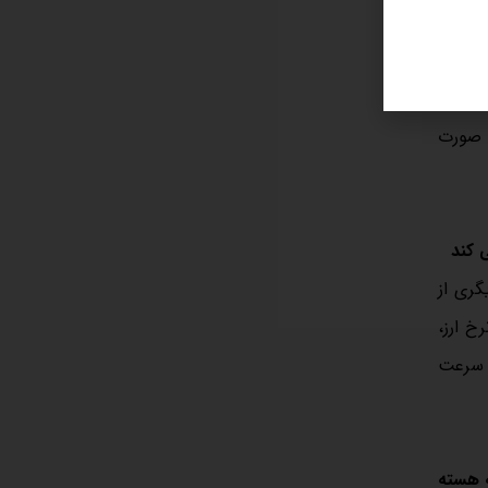
ارزی تاثیر
ه صورت
 کند
گری از
خ ارز،
ه سرعت
ه هسته