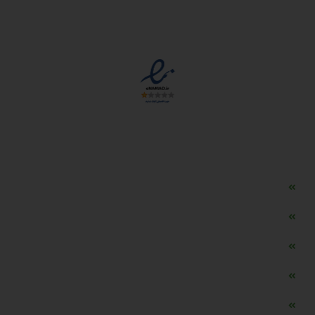
مجوزها
دسترسی سریع
مه ساز امنیتی اسنویز
طراحی سایت طلافروشی
اپلیکیشن قیمت طلا و ارز
دستگاه موجودی گیر RFID
تابلو ال ای دی اعلام نرخ طلا