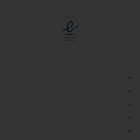
مجوزها
دسترسی سریع
مه ساز امنیتی اسنویز
طراحی سایت طلافروشی
اپلیکیشن قیمت طلا و ارز
دستگاه موجودی گیر RFID
تابلو ال ای دی اعلام نرخ طلا