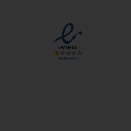
مجوزها
سمارت
 و ارز
زی: اصفهان، شهرک علمی تحقیقاتی، جنب برج فناوری
: خیابان سهروردی شمالی، خیابان خرمشهر، خیابان عربعلی، کوچه ۷ پلاک ۷، واح