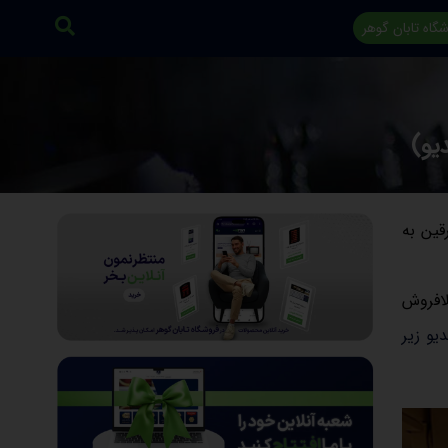
گاه تابان گوهر
ارقین به
لافروش
یو زیر