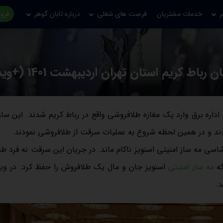
ر
خدمات مشتریان
فرصت های شغلی
درباره تابان گوهر
فروش
ریم استان تهران اردیبهشت 1401 (+ویدیو)
ح در لباس ماموران اداره برق وارد یک مغازه طلافروشی واقع در رباط کریم شدند. این س
ردند و در همین لحظه شروع به عملیات سرقت از طلافروشی نمودند.
ی مه ساز امنیتی اسنویز ناکام ماند. در جریان این سرقت نه فرد ط
که
مه ساز امنیتی
اسنویز جان و مال یک طلافروش را حفظ کرد.
در وید
د.