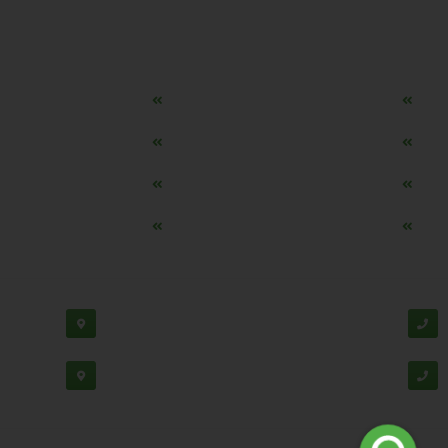
دسترسی سریع
مه ساز امنیتی اسنویز
طراحی سایت طلافروشی
اپلیکیشن قیمت طلا و ارز
دستگاه موجودی گیر RFID
تابلو ال ای دی اعلام نرخ طلا
دستگاه اعلام نرخ طلا ا
ماشین حساب هوشمند طلا محاسب
وب سرویس نرخ طلا، سکه
پشتیبانی:
03138190
-
02192126
دفتر مرک
02188530867
دفتر تهران