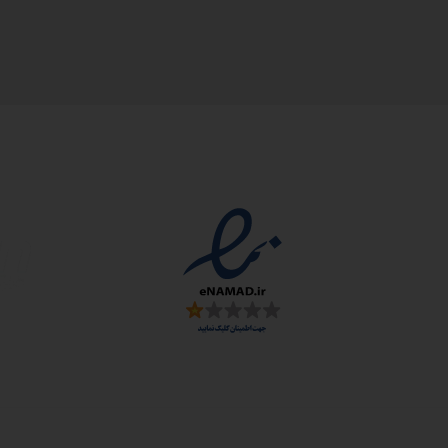
مجوزها
سمارت
 و ارز