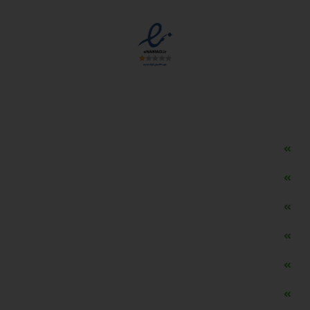
دسترسی سریع
مه ساز امنیتی اسنویز
طراحی سایت طلافروشی
اپلیکیشن قیمت طلا و ارز
دستگاه موجودی گیر RFID
تابلو ال ای دی اعلام نرخ طلا
دستگاه اعلام نرخ طلا اسمارت