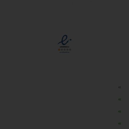
مجوزها
دسترسی سریع
مه ساز امنیتی اسنویز
طراحی سایت طلافروشی
اپلیکیشن قیمت طلا و ارز
دستگاه موجودی گیر RFID