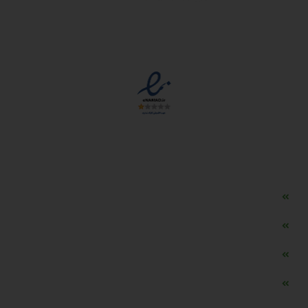
مجوزها
دسترسی سریع
مه ساز امنیتی اسنویز
طراحی سایت طلافروشی
اپلیکیشن قیمت طلا و ارز
دستگاه موجودی گیر RFID