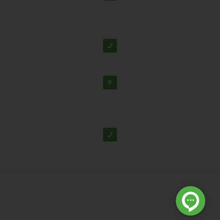
دفتر مرکزی: اصفهان، شهرک علمی تحقیقاتی، جنب برج
فناوری
پشتیبانی:
03138190
-
02192126
دفتر تهران: خیابان سهروردی شمالی، خیابان خرمشهر،
خیابان عربعلی، کوچه ۷ پلاک ۷، واحد ۳۰۴
02188530867
© تمامی حقوق برای شرکت دانش بنیان تابان گوهر نفیس محفوظ
است