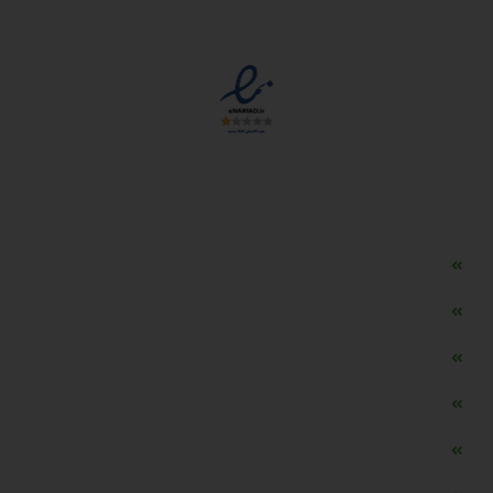
مجوزها
دسترسی سریع
مه ساز امنیتی اسنویز
طراحی سایت طلافروشی
اپلیکیشن قیمت طلا و ارز
دستگاه موجودی گیر RFID
تابلو ال ای دی اعلام نرخ طلا