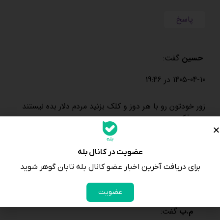
پاسخ
حسین
گفت:
1405-04-10 در 19:46
زور خودتون رو با هر دوز و کلک بزنید مردم دلار بده نیستند
برید فکری
برای خودتان بکنید این خبرها شایسته یه عده بی سواد و کم
عقله . دلار
همواره در اوج خواهد بود
عضویت در کانال بله
برای دریافت آخرین اخبار عضو کانال بله تابان گوهر شوید
پاسخ
عضویت
م.ب
گفت: