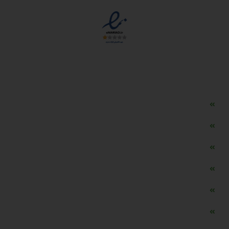
دسترسی سریع
مه ساز امنیتی اسنویز
طراحی سایت طلافروشی
اپلیکیشن قیمت طلا و ارز
دستگاه موجودی گیر RFID
تابلو ال ای دی اعلام نرخ طلا
دستگاه اعلام نرخ طلا اسمارت