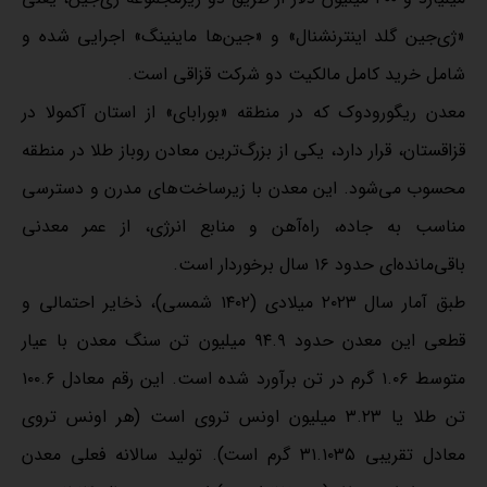
«ژی‌جین گلد اینترنشنال» و «جین‌ها ماینینگ» اجرایی شده و
شامل خرید کامل مالکیت دو شرکت قزاقی است.
معدن ریگورودوک که در منطقه «بورابای» از استان آکمولا در
قزاقستان، قرار دارد، یکی از بزرگ‌ترین معادن روباز طلا در منطقه
محسوب می‌شود. این معدن با زیرساخت‌های مدرن و دسترسی
مناسب به جاده، راه‌آهن و منابع انرژی، از عمر معدنی
باقی‌مانده‌ای حدود ۱۶ سال برخوردار است.
طبق آمار سال ۲۰۲۳ میلادی (۱۴۰۲ شمسی)، ذخایر احتمالی و
قطعی این معدن حدود ۹۴.۹ میلیون تن سنگ معدن با عیار
متوسط ۱.۰۶ گرم در تن برآورد شده است. این رقم معادل ۱۰۰.۶
تن طلا یا ۳.۲۳ میلیون اونس تروی است (هر اونس تروی
معادل تقریبی ۳۱.۱۰۳۵ گرم است). تولید سالانه فعلی معدن