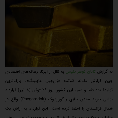
به گزارش
تابان کوهر نفیس
به نقل از ایرنا، رسانه‌های اقتصادی
چین گزارش دادند شرکت «ژی‌جین ماینینگ»، بزرگ‌ترین
تولیدکننده طلا و مس این کشور، روز ۲۹ ژوئن (۸ تیر) قرارداد
نهایی خرید معدن طلای ریگورودوک (Raygorodok) واقع در
شمال قزاقستان را امضا کرده است. این قرارداد به ارزش یک
میلیارد و ۲۰۰ میلیون دلار از طریق دو زیرمجموعه ژی‌جین، یعنی