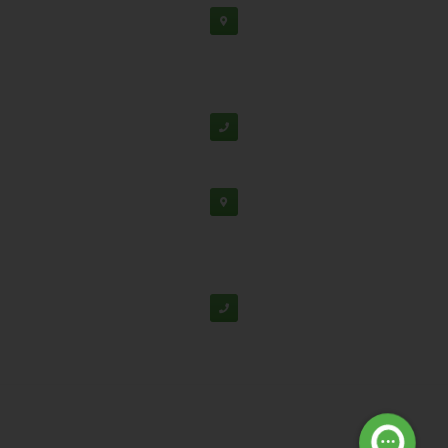
دفتر مرکزی: اصفهان، شهرک علمی تحقیقاتی، جنب برج
فناوری
پشتیبانی:
03138190
-
02192126
دفتر تهران: خیابان سهروردی شمالی، خیابان خرمشهر،
خیابان عربعلی، کوچه ۷ پلاک ۷، واحد ۳۰۴
02188530867
© تمامی حقوق برای شرکت دانش بنیان تابان گوهر نفیس محفوظ