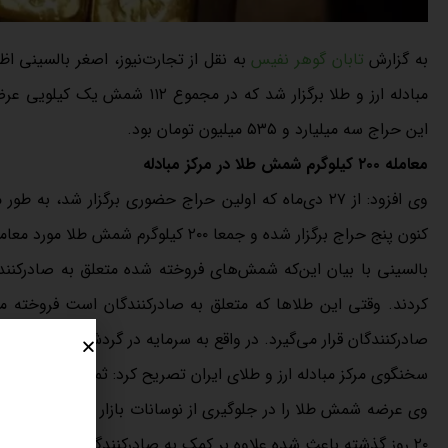
به گزارش
تابان گوهر نفیس
این حراج سه میلیارد و ۵۳۵ میلیون تومان بود.
معامله ۲۰۰ کیلوگرم شمش طلا در مرکز مبادله
وی افزود: از ۲۷ دی‌ماه که اولین حراج حضوری برگزار شد
کنون پنج حراج برگزار شده و جمعا ۲۰۰ کیلوگرم شمش طلا مورد معامله قرار گرفته است.
بالسینی با بیان این‌که شمش‌های فروخته شده متعلق به صادرکنند
کردند. وقتی این طلاها که متعلق به صادرکنندگان است فروخته می‌ش
صادرکنندگان قرار می‌گیرد. در واقع به سرمایه در گردش تولیدکنندگ
سخنگوی مرکز مبادله ارز و طلای ایران تصریح کرد: ثمره دیگر این اق
۲۰ روز گذشته باعث شده علاوه بر کمک به صادرکنندگان، نیاز تقاضای مصرفی هم در صنف اتحادیه طلا و جواهر تامین شود.