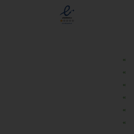
دسترسی سریع
مه ساز امنیتی اسنویز
طراحی سایت طلافروشی
اپلیکیشن قیمت طلا و ارز
دستگاه موجودی گیر RFID
تابلو ال ای دی اعلام نرخ طلا
دستگاه اعلام نرخ طلا اسمارت