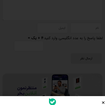
لطفا پاسخ را به عدد انگلیسی وارد کنید:
4 + یک =