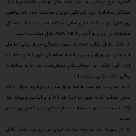
تبصره: نرخ پایانی روز قبل نماد دلار توافقی (اسکناس) بازار
متشکل معاملات ارزی (میانگین موزون معاملات نماد دلار توافقی
روز قبل) در پایگاه اطلاع‌‌رسانی شرکت مدیریت بازار متشکل
معاملات ارز ایران به آدرس www.ice.ir قابل مشاهده است.
۸‌‌‌- بانک عامل مکلف است به صورت هفتگی منابع ریالی حاصل
از فروش این اوراق را پس از انجام هماهنگی لازم با اداره عملیات
ارزی این بانک، به حساب‌های معرفی‌شده نزد اداره معاملات
ریالی بانک مرکزی واریز نماید.
۹‌‌‌- در صورت درخواست دارنده اوراق مبنی بر بازخرید اوراق، بانک
عامل موظف است طبق جز (ب) بند (۶) و بر اساس ترتیبات بند
(۷)، نسبت به تسویه حساب با دارنده اوراق در همان روز اقدام
نماید.
۱۰‌‌‌- در صورت عدم مراجعه صاحب اوراق در سررسید، بانک عامل