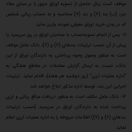
موظف است ریال حاصل از تسویه اوراق مزبور را بر مبنای مفاد
جزء (ب) بند (۶) و بند (۷) محاسبه و به حساب ریالی شخص
که در زمان خرید اوراق معرفی نموده، واریز نماید.
۱۱‌‌‌- پس از انجام تسویه‌حساب با صاحبان اوراق در روز سررسید یا
پیش از آن حسب ترتیبات بندهای (۶) و (۷)، بانک عامل موظف
است به منظور وصول وجوه پرداختی به دارندگان اوراق از این
بانک، نسبت به ارسال گزارش معاملات در مقاطع هفتگی به
“اداره عملیات ارزی” (روز دوشنبه هر هفته)، اقدام ‌نماید. ترتیبات
اجرایی این بند، توسط اداره مذکور ابلاغ خواهد شد.
۱۲‌‌‌- بانک عامل مکلف است به منظور دریافت مبالغ ریالی و ارزی
پرداخت شده به دارندگان اوراق در سررسید (حسب ترتیبات
بندهای (۶) و (۷)) اطلاعات مربوطه را‌ به اداره عملیات ارزی اعلام
نماید.