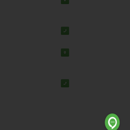
دفتر مرکزی: اصفهان، شهرک علمی تحقیقاتی، جنب برج
فناوری
پشتیبانی:
03138190
-
02192126
دفتر تهران: خیابان سهروردی شمالی، خیابان خرمشهر،
خیابان عربعلی، کوچه ۷ پلاک ۷، واحد ۳۰۴
02188530867
© تمامی حقوق برای شرکت دانش بنیان تابان گوهر نفیس محفوظ
است