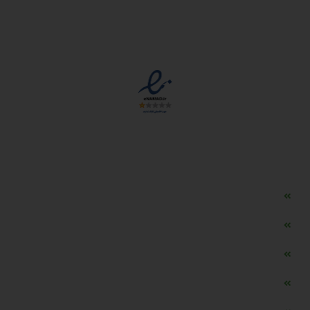
مجوزها
دسترسی سریع
مه ساز امنیتی اسنویز
طراحی سایت طلافروشی
اپلیکیشن قیمت طلا و ارز
دستگاه موجودی گیر RFID