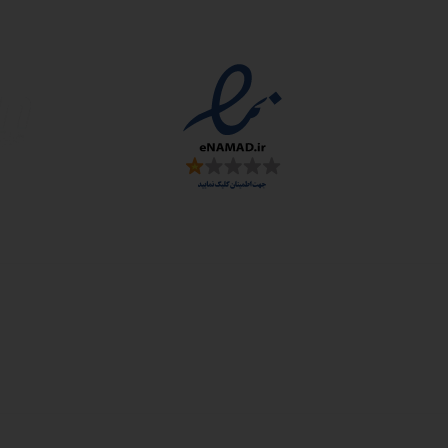
مجوزها
سمارت
 و ارز
زی: اصفهان، شهرک علمی تحقیقاتی، جنب برج فناوری
: خیابان سهروردی شمالی، خیابان خرمشهر، خیابان عربعلی، کوچه ۷ پلاک ۷، واح