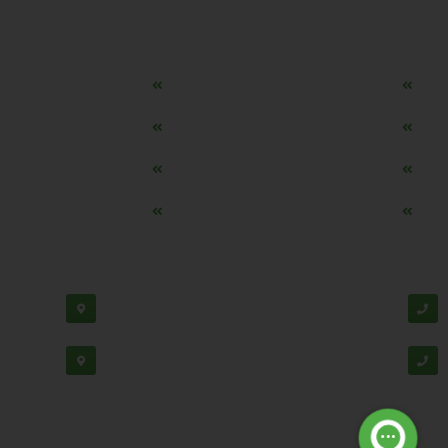
دسترسی سریع
مه ساز امنیتی اسنویز
طراحی سایت طلافروشی
اپلیکیشن قیمت طلا و ارز
دستگاه موجودی گیر RFID
تابلو ال ای دی اعلام نرخ طلا
دستگاه اعلام نرخ طلا ا
ماشین حساب هوشمند طلا محاسب
وب سرویس نرخ طلا، سکه
پشتیبانی:
03138190
-
02192126
دفتر مرک
02188530867
دفتر تهران