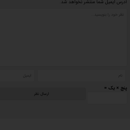
آدرس ایمیل شما منتشر نخواهد شد.
پنج × یک =