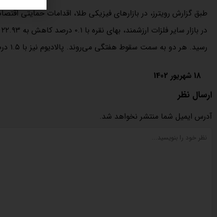
طبق گزارش رویترز، در بازارهای فیزیکی طلا، اقدامات حمایتی اقت
رسید. هر دو به سمت سقوط هفتگی می‌روند. پالادیوم نیز با ۱.۵ درصد کاهش به ۱۱۹۳ دلار و ۵۱ سنت رسید.
18 شهریور 1402
ارسال نظر
آدرس ایمیل شما منتشر نخواهد شد.