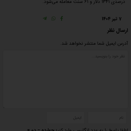
درصدی 1341 دلار و 61 سنت معامله می‌شود.
7 تیر 1404
ارسال نظر
آدرس ایمیل شما منتشر نخواهد شد.
لطفا پاسخ را به عدد انگلیسی وارد کنید:
چهارده − دو =