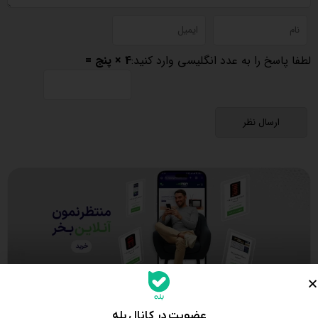
لطفا پاسخ را به عدد انگلیسی وارد کنید:
4 × پنج =
عضویت در کانال بله