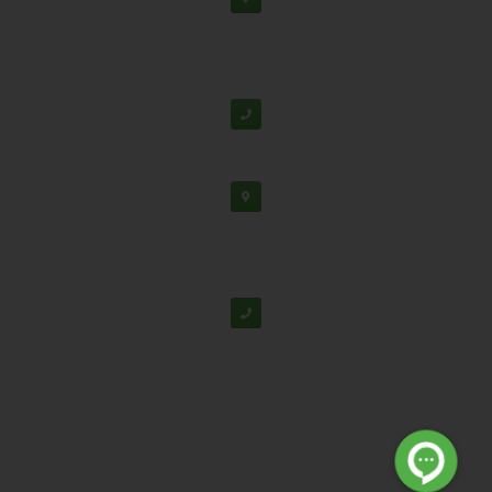
دفتر مرکزی: اصفهان، شهرک علمی تحقیقاتی، جنب برج
فناوری
پشتیبانی:
03138190
-
02192126
دفتر تهران: خیابان سهروردی شمالی، خیابان خرمشهر،
خیابان عربعلی، کوچه ۷ پلاک ۷، واحد ۳۰۴
02188530867
© تمامی حقوق برای شرکت دانش بنیان تابان گوهر نفیس محفوظ
است