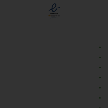
دسترسی سریع
مه ساز امنیتی اسنویز
طراحی سایت طلافروشی
اپلیکیشن قیمت طلا و ارز
دستگاه موجودی گیر RFID
تابلو ال ای دی اعلام نرخ طلا
دستگاه اعلام نرخ طلا اسمارت