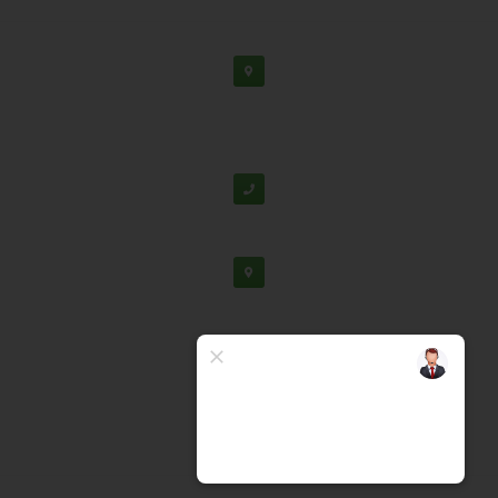
دفتر مرکزی: اصفهان، شهرک علمی تحقیقاتی، جنب برج
فناوری
پشتیبانی:
03138190
-
02192126
دفتر تهران: خیابان سهروردی شمالی، خیابان خرمشهر،
خیابان عربعلی، کوچه ۷ پلاک ۷، واحد ۳۰۴
02188530867