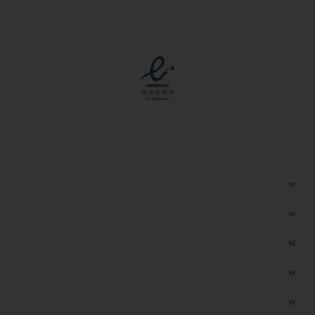
مجوزها
دسترسی سریع
مه ساز امنیتی اسنویز
طراحی سایت طلافروشی
اپلیکیشن قیمت طلا و ارز
دستگاه موجودی گیر RFID
تابلو ال ای دی اعلام نرخ طلا