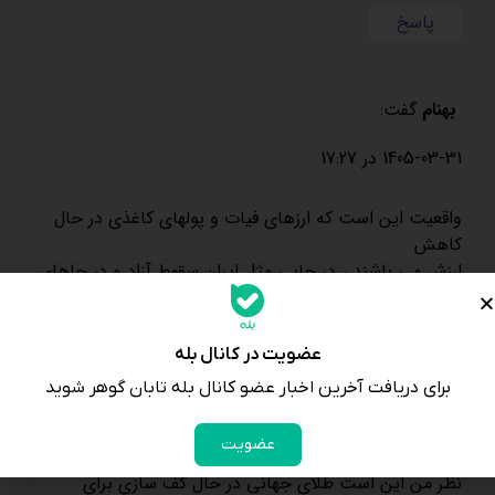
پاسخ
بهنام
گفت:
1405-03-31 در 17:27
واقعیت این است که ارزهای فیات و پولهای کاغذی در حال
کاهش
ارزش می باشند ، در جایی مثل ایران سقوط آزاد و در جاهای
دیگر با
سرعت کمتر ، حال اقتصاد دنیا چندان مساعد نیست و تورم
کماکان
عضویت در کانال بله
ادامه دارد . در کل فلزات گرانبها نظیر طلا و نقره مسیر
برای دریافت آخرین اخبار عضو کانال بله تابان گوهر شوید
صعودی در
پیش دارند ولی هر مسیر صعودی نیاز به اصلاح و استراحت
عضویت
دارد .
نظر من این است طلای جهانی در حال کف سازی برای