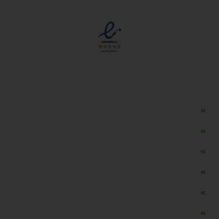
مجوزها
دسترسی سریع
مه ساز امنیتی اسنویز
طراحی سایت طلافروشی
اپلیکیشن قیمت طلا و ارز
دستگاه موجودی گیر RFID
تابلو ال ای دی اعلام نرخ طلا
دستگاه اعلام نرخ طلا اسمارت