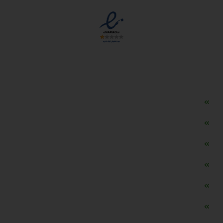
دسترسی سریع
مه ساز امنیتی اسنویز
طراحی سایت طلافروشی
اپلیکیشن قیمت طلا و ارز
دستگاه موجودی گیر RFID
تابلو ال ای دی اعلام نرخ طلا
دستگاه اعلام نرخ طلا اسمارت