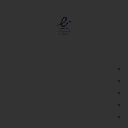
مجوزها
دسترسی سریع
مه ساز امنیتی اسنویز
طراحی سایت طلافروشی
اپلیکیشن قیمت طلا و ارز
دستگاه موجودی گیر RFID
تابلو ال ای دی اعلام نرخ طلا