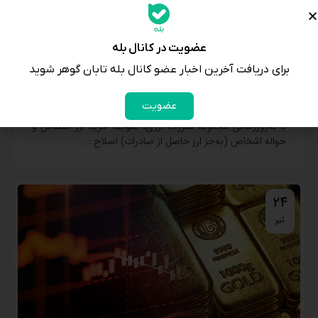
عضویت در کانال بله
برای دریافت آخرین اخبار عضو کانال بله تابان گوهر شوید
ضوابط خرید ارز اشخاص اصلاح شد
عضویت
با به‌روزرسانی مجموعه مقررات ارزی، ضوابط خرید ارز اسکناس و
حواله اشخاص (به‌جز ارز حاصل از صادرات) اصلاح ...
24
تیر