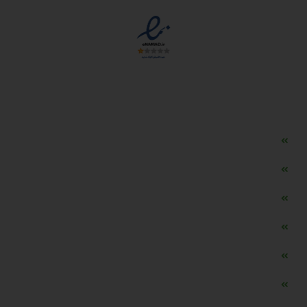
دسترسی سریع
مه ساز امنیتی اسنویز
طراحی سایت طلافروشی
اپلیکیشن قیمت طلا و ارز
دستگاه موجودی گیر RFID
تابلو ال ای دی اعلام نرخ طلا
دستگاه اعلام نرخ طلا اسمارت