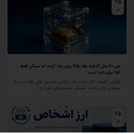
25
تیر
طی 20 سال گذشته طلا 1250 برابر رشد کرده، اما مسکن فقط
158 برابر شده است
افزایش قیمت دلار باعث شد تمامی صندوق های طلا در مدار
صعودی باقی بمانند. همزمان صندوق‌های نقره نیز ...
25
تیر