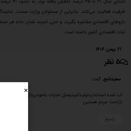
ظرفیت فعالیت می‌کنند. بنابراین از مسئولان وزارت صمت، نمایند
بازوهای اقتصادی مشاوره بگیرند و حتی تجربه نشان داده هر صنف
ثبات اقتصادی کشور داشته است.
21 بهمن 1404
5 نظر
سعیداشج.
گفت:
آب شده استانداردتولیدکنیدومثل امارات باخودپردازبفروشین اگه واق
ناراحت مردم هستین
پاسخ