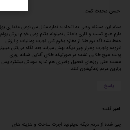
حسن محدث
گفت:
سلام این مسئله ربطی به اتحادیه نداره مثال من نوعی مقداری پول
دارم هیچ کسب و کاری باهاش نمیتونم بکنم ومی خوام ارزش پولم
حفظ بشه اگه برم طلا از مغازه بخرم کلی اجرت ومالیات و ارزش
افزوده واجرت وهزار چیز دیگه بهش میزنند بعد نگاه می‌کنی میبین
پولت هیچ طلایی نشده در صورتیکه طلای آنلاین شبانه روزی
هست حتی روزهای تعطیل وضرری هم نداره سودش بیشتره پس
بزارین مردم زندگیشون کنند.
پاسخ
امیر
گفت:
چی شده از مردم دیگه نمیتونید اجرت ساخت و هزینه های
من در اوردی بگیرید