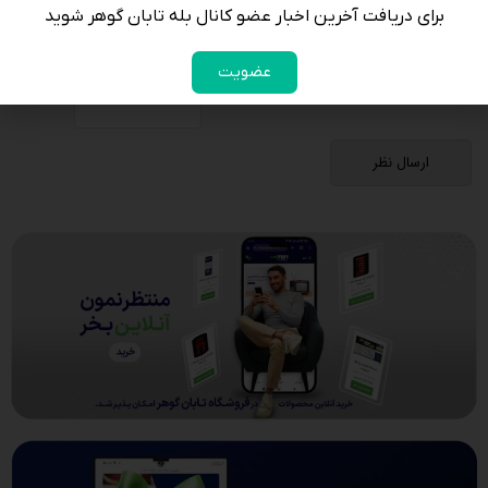
برای دریافت آخرین اخبار عضو کانال بله تابان گوهر شوید
لطفا پاسخ را به عدد انگلیسی وارد کنید:
ده − 9 =
عضویت