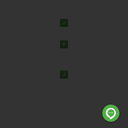
دفتر مرکزی: اصفهان، شهرک علمی تحقیقاتی، جنب برج
فناوری
پشتیبانی:
03138190
-
02192126
دفتر تهران: خیابان سهروردی شمالی، خیابان خرمشهر،
خیابان عربعلی، کوچه ۷ پلاک ۷، واحد ۳۰۴
02188530867
© تمامی حقوق برای شرکت دانش بنیان تابان گوهر نفیس محفوظ
است