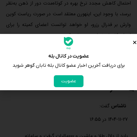
احتمال کاهش مجدد نرخ بهره در کوتاه‌مدت دور از ذهن به‌نظر
برسد، با وجود این، اینهورن معتقد است در صورت ریاست کوین
وارش بر فدرال رزرو، او خواهد توانست اعضای کمیته را برای
اجرای کاهش نرخ‌ بهره متقاعد کند،
اینهورن دراین‌باره گفت: «او استدلال‌هایی مطرح خواهد کرد که
دیگران را قانع می‌کند».
عضویت در کانال بله
برای دریافت آخرین اخبار عضو کانال بله تابان گوهر شوید
27 بهمن 1404
عضویت
2 نظر
ناشناس
گفت:
1404-11-27 در 16:55
باید از دلال طلا و ماشین و ۰۰۰مالیات گرفت و سامانه