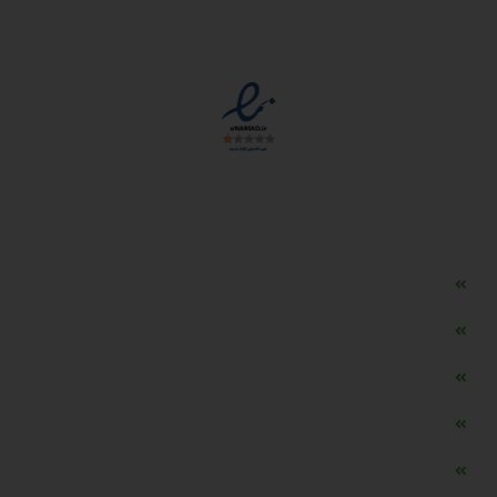
مجوزها
دسترسی سریع
مه ساز امنیتی اسنویز
طراحی سایت طلافروشی
اپلیکیشن قیمت طلا و ارز
دستگاه موجودی گیر RFID
تابلو ال ای دی اعلام نرخ طلا