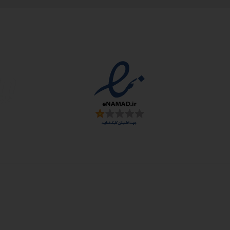
مجوزها
سمارت
 و ارز
زی: اصفهان، شهرک علمی تحقیقاتی، جنب برج فناوری
: خیابان سهروردی شمالی، خیابان خرمشهر، خیابان عربعلی، کوچه ۷ پلاک ۷، واح