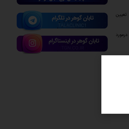
 تعیین
درمورد
نرخ بهره
بی‌ثباتی‌های
در میان سایر فلزات گران‌بها، قیمت نقره با ۲.۱۳ درصد افزایش به ۴۳ دلار و ۸۷ سنت رسید و پلاتین با یک افزایش ۰.۶۰ درصدی ۱۴۱۶ دلار ۸۵