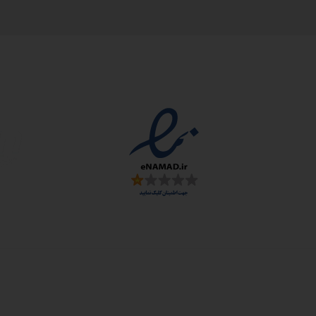
مجوزها
سمارت
 و ارز
زی: اصفهان، شهرک علمی تحقیقاتی، جنب برج فناوری