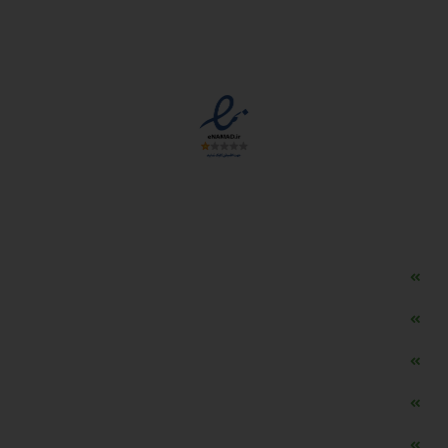
مجوزها
دسترسی سریع
مه ساز امنیتی اسنویز
طراحی سایت طلافروشی
اپلیکیشن قیمت طلا و ارز
دستگاه موجودی گیر RFID
تابلو ال ای دی اعلام نرخ طلا