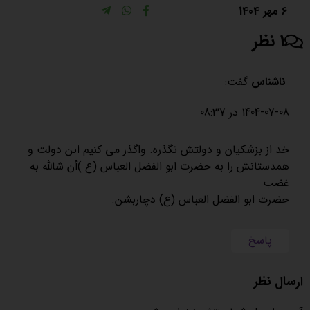
6 مهر 1404
1 نظر
ناشناس
گفت:
1404-07-08 در 08:37
خد از بزشکیان و دولتش نگذره. واگذر مي كنيم اىن دولت و
همدستانش را به حضرت ابو الفضل العباس (ع )أن شالله به
غضب
حضرت ابو الفضل العباس (ع) دچاربشن.
پاسخ
ارسال نظر