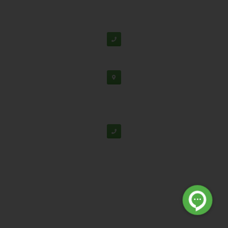
دفتر مرکزی: اصفهان، شهرک علمی تحقیقاتی، جنب برج
فناوری
پشتیبانی:
03138190
-
02192126
دفتر تهران: خیابان سهروردی شمالی، خیابان خرمشهر،
خیابان عربعلی، کوچه ۷ پلاک ۷، واحد ۳۰۴
02188530867
© تمامی حقوق برای شرکت دانش بنیان تابان گوهر نفیس محفوظ
است