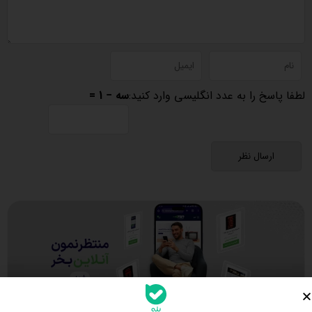
لطفا پاسخ را به عدد انگلیسی وارد کنید:
سه − 1 =